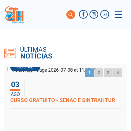
Caxias do Sul / RS
ÚLTIMAS
NOTÍCIAS
SOCIAL
1
2
3
4
03
AGO
J
CURSO GRATUITO - SENAC E SINTRAHTUR
F